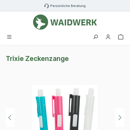
Zum Hauptinhalt springen
Persönliche Beratung
War
Trixie Zeckenzange
Bildergalerie überspringen