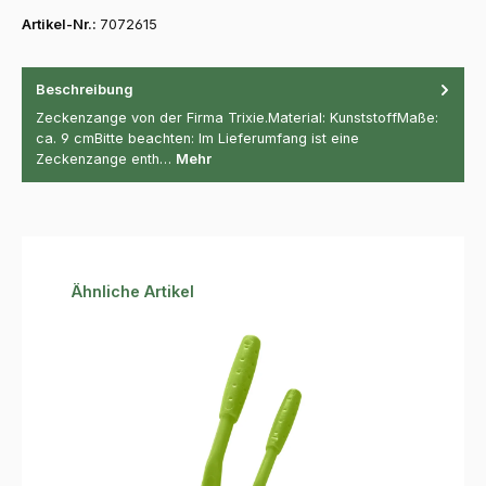
Artikel-Nr.:
7072615
Beschreibung
Zeckenzange von der Firma Trixie.Material: KunststoffMaße:
ca. 9 cmBitte beachten: Im Lieferumfang ist eine
Zeckenzange enth…
Mehr
Produktgalerie überspringen
Ähnliche Artikel