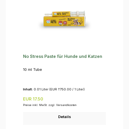
No Stress Paste für Hunde und Katzen
10 ml Tube
Inhalt:
0.01 Liter
(EUR 1’750.00 / 1 Liter)
Regulärer Preis:
EUR 17.50
Preise inkl. MwSt. zzgl. Versandkosten
Details