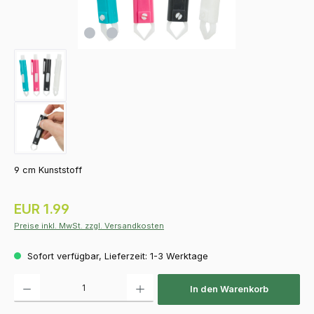
9 cm Kunststoff
Regulärer Preis:
EUR 1.99
Preise inkl. MwSt. zzgl. Versandkosten
Sofort verfügbar, Lieferzeit: 1-3 Werktage
Produkt Anzahl: Gib den gewünschten Wert ein oder benutze die Schaltfläch
In den Warenkorb