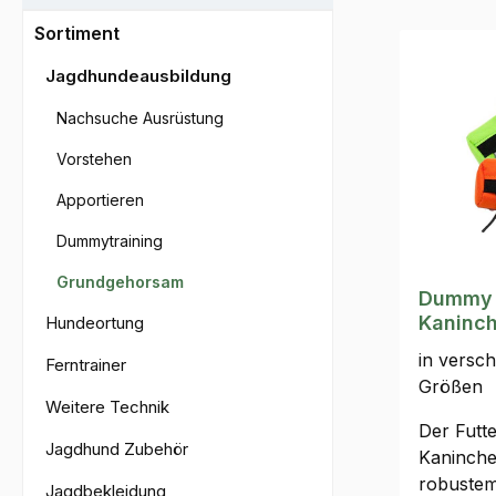
Sortiment
Jagdhundeausbildung
Nachsuche Ausrüstung
Vorstehen
Apportieren
Dummytraining
Grundgehorsam
Dummy S
Kaninch
Hundeortung
in versc
Ferntrainer
Größen
Weitere Technik
Der Futt
Jagdhund Zubehör
Kaninche
robustem 
Jagdbekleidung