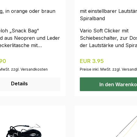
beachten: Die glatte
g, in orange oder braun
mit einstellbarer Lautst
Kunststoffoberfläche bie
Spiralband
guten Griff! Das soll sie 
Die Leine soll sich beim
eloh „Snack Bag“
Vario Soft Clicker mit
Hinterherziehen nicht i
d aus Neopren und Leder
Schiebeschalter, zur Do
oder ähnlichem verfange
Leckerlitasche mit
der Lautstärke und Spira
großes Sicherheitsplus!
 Beutel, in den Futter
Armband. Maße: ca. 6,5 
werden kann. Die Tasche
cm Bitte beachten: Die 
r Preis:
Regulärer Preis:
90
EUR 3.95
Gürtel angebracht
variieren.
. MwSt. zzgl. Versandkosten
Preise inkl. MwSt. zzgl. Versan
d sie ist besonders leicht
en. Eine Kordel am Beutel,
Details
In den Warenko
n Drehverschluss an der
liegenden Tasche sorgen
ss kein Futter
llen kann.Gewicht: 95 g