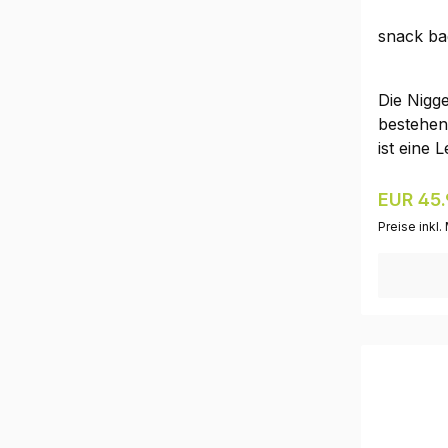
snack ba
Die Nigg
bestehen
ist eine 
separatem
gefüllt 
Reguläre
EUR 45.
kann am 
Preise inkl
werden un
zu reinig
sowie ei
darüber 
dafür, da
herausfa