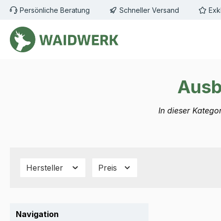
Persönliche Beratung
Schneller Versand
Exk
m Hauptinhalt springen
Zur Suche springen
Zur Hauptnavigation springen
Ausb
In dieser Katego
Hersteller
Preis
Navigation