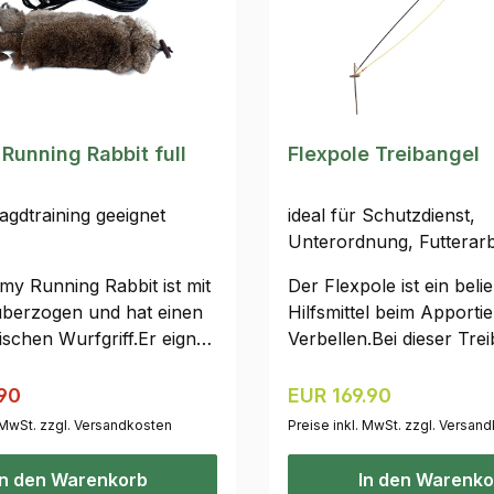
unning Rabbit full
Flexpole Treibangel
agdtraining geeignet
ideal für Schutzdienst,
Unterordnung, Futterarb
y Running Rabbit ist mit
Der Flexpole ist ein beli
 überzogen und hat einen
Hilfsmittel beim Apporti
schen Wurfgriff.Er eignet
Verbellen.Bei dieser Trei
 das tägliche Dummy-
eine Leine am Erdspieß 
 und auch für das
Ring befestigt. Diese wir
Regulärer Preis:
preis:
Regulärer Preis:
90
EUR 169.90
etraining.Verwendbar mit
einen flexiblen Stab na
. MwSt. zzgl. Versandkosten
Preise inkl. MwSt. zzgl. Versan
en zur Imitation von
geführt. Darüber kann 
dem Wild.Maße: Länge ca.
an einem Geschirr angel
In den Warenkorb
In den Warenko