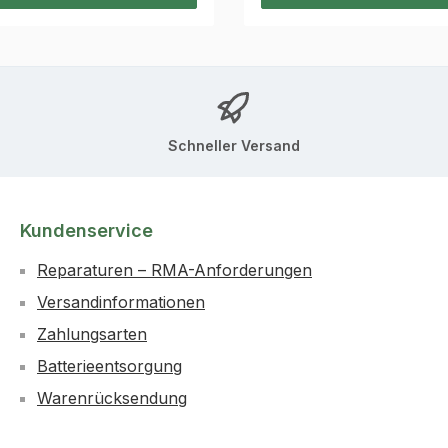
t 10 m
werden. Der Teller am Er
delGewicht: ca. 1200 g
frei drehbar und sorgt d
uneingeschränkte
Bewegungsfreiheit. Es d
Stolpergefahr. Maße:Ge
Erdnagel: ca. 55 cmLäng
Schneller Versand
unterhalb Teller: ca. 38
Kundenservice
Reparaturen – RMA-Anforderungen
Versandinformationen
Zahlungsarten
Batterieentsorgung
Warenrücksendung