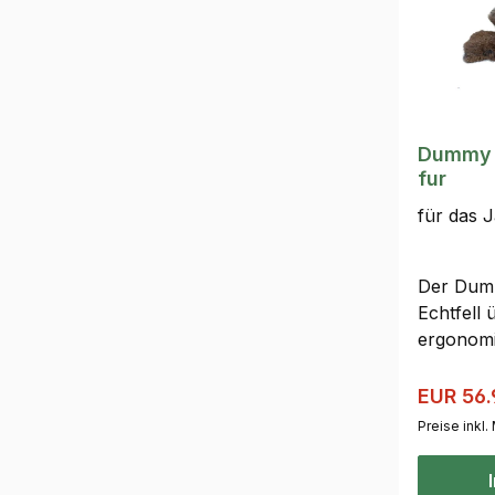
Dummy R
fur
für das J
Der Dumm
Echtfell
ergonomi
sich für
Training
Verkaufs
EUR 56.
Standruh
Preise inkl
Duftstoff
flüchten