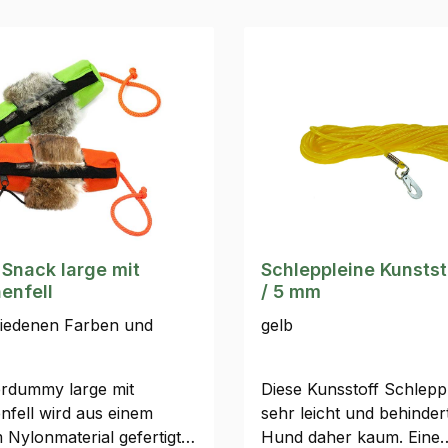
nack large mit
Schleppleine Kunstst
enfell
/ 5 mm
hiedenen Farben und
gelb
erdummy large mit
Diese Kunsstoff Schleppl
nfell wird aus einem
sehr leicht und behinder
Nylonmaterial gefertigt.
Hund daher kaum. Eine