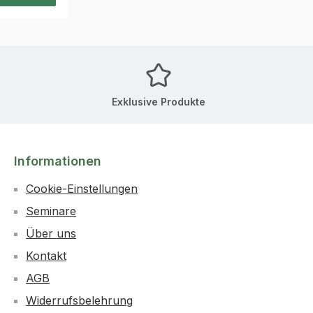
dspieß ist
amit für
roht keine
samtlänge
e Erdnagel
Exklusive Produkte
,5 cm
Informationen
Cookie-Einstellungen
Seminare
Über uns
Kontakt
AGB
Widerrufsbelehrung