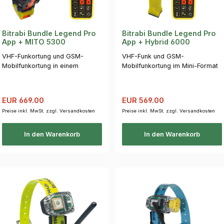
Bitrabi Bundle Legend Pro
Bitrabi Bundle Legend Pro
App + MITO 5300
App + Hybrid 6000
VHF-Funkortung und GSM-
VHF-Funk und GSM-
Mobilfunkortung in einem
Mobilfunkortung im Mini-Format
Halsband
mit Maxi-Reichweite
Verkaufspreis:
Regulärer Preis:
Verkaufspreis:
Regulärer Preis:
EUR 669.00
EUR 569.00
Preise inkl. MwSt. zzgl. Versandkosten
Preise inkl. MwSt. zzgl. Versandkosten
In den Warenkorb
In den Warenkorb