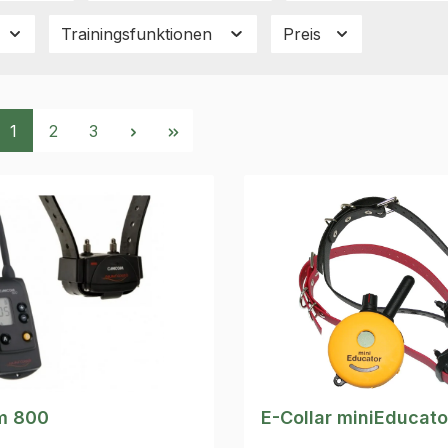
Trainingsfunktionen
Preis
Seite
Seite
Seite
1
2
3
m 800
E-Collar miniEducat