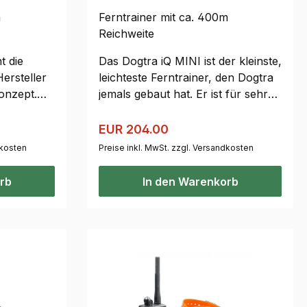
m
Ferntrainer mit ca. 400m
Reichweite
t die
Das Dogtra iQ MINI ist der kleinste,
ersteller
leichteste Ferntrainer, den Dogtra
onzept.
jemals gebaut hat. Er ist für sehr
lsbandes
kleine Hunde ab ca. 3 kg
einere
geeignet.Der extra kleine,
s:
Regulärer Preis:
Verkaufspreis:
EUR 204.00
 Mit 100
wasserdichte Halsbandempfänger
dkosten
Preise inkl. MwSt. zzgl. Versandkosten
 können
ist unauffällig in das Halsband
hwierige
eingelassen. Alleine wiegt der
rb
In den Warenkorb
werden. Der
Empfänger nur federleichte 36 g,
ar
inklusive Halsband sind es gerade
ten
mal 90 g. Der Empfänger ist mit
leitenden Kunststoffkontakten
nder-
ausgestattet, die für kurzes bis
mittleres Fell geeignet sind.
iegt der
Aufgrund seiner speziellen