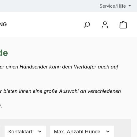
Service/Hilfe
NG
Ware
de
 Über einen Handsender kann dem Vierläufer auch auf
ir bieten Ihnen eine große Auswahl an verschiedenen
.
Kontaktart
Max. Anzahl Hunde