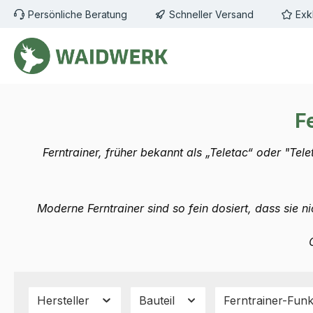
Persönliche Beratung
Schneller Versand
Exk
m Hauptinhalt springen
Zur Suche springen
Zur Hauptnavigation springen
F
Ferntrainer, früher bekannt als „Teletac“ oder "Te
Moderne Ferntrainer sind so fein dosiert, dass sie
Hersteller
Bauteil
Ferntrainer-Fun