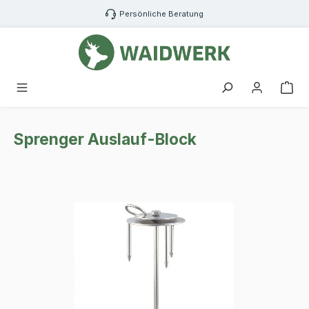
Zum Hauptinhalt springen
Persönliche Beratung
War
Sprenger Auslauf-Block
Bildergalerie überspringen