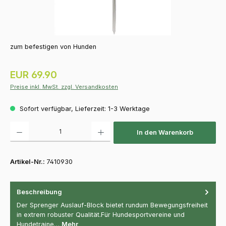
zum befestigen von Hunden
Regulärer Preis:
EUR 69.90
Preise inkl. MwSt. zzgl. Versandkosten
Sofort verfügbar, Lieferzeit: 1-3 Werktage
Produkt Anzahl: Gib den gewünschten Wert ein oder benutze die Schaltfläch
In den Warenkorb
Artikel-Nr.:
7410930
Beschreibung
Der Sprenger Auslauf-Block bietet rundum Bewegungsfreiheit
in extrem robuster Qualität.Für Hundesportvereine und
Hundetraine…
Mehr