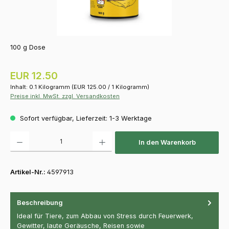
100 g Dose
Regulärer Preis:
EUR 12.50
Inhalt:
0.1 Kilogramm
(EUR 125.00 / 1 Kilogramm)
Preise inkl. MwSt. zzgl. Versandkosten
Sofort verfügbar, Lieferzeit: 1-3 Werktage
Produkt Anzahl: Gib den gewünschten Wert ein oder benutze die Schaltfläch
In den Warenkorb
Artikel-Nr.:
4597913
Beschreibung
Ideal für Tiere, zum Abbau von Stress durch Feuerwerk,
Gewitter, laute Geräusche, Reisen sowie