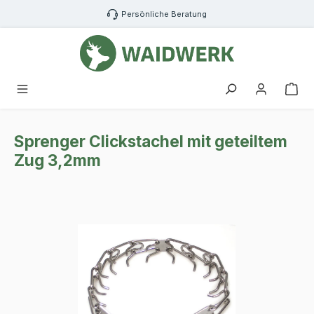
Zum Hauptinhalt springen
Persönliche Beratung
War
Sprenger Clickstachel mit geteiltem
Zug 3,2mm
Bildergalerie überspringen