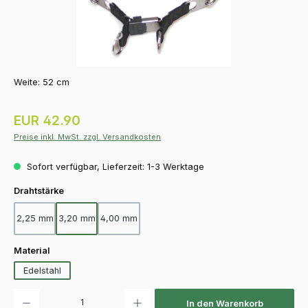
Weite: 52 cm
Regulärer Preis:
EUR 42.90
Preise inkl. MwSt. zzgl. Versandkosten
Sofort verfügbar, Lieferzeit: 1-3 Werktage
auswählen
Drahtstärke
2,25 mm
3,20 mm
4,00 mm
auswählen
Material
Edelstahl
Produkt Anzahl: Gib den gewünschten Wert ein oder benutze die Schaltfläch
In den Warenkorb