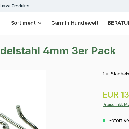
lusive Produkte
Sortiment
Garmin Hundewelt
BERATU
Edelstahl 4mm 3er Pack
für Stache
Regulärer Pr
EUR 13
Preise inkl. 
Sofort ver