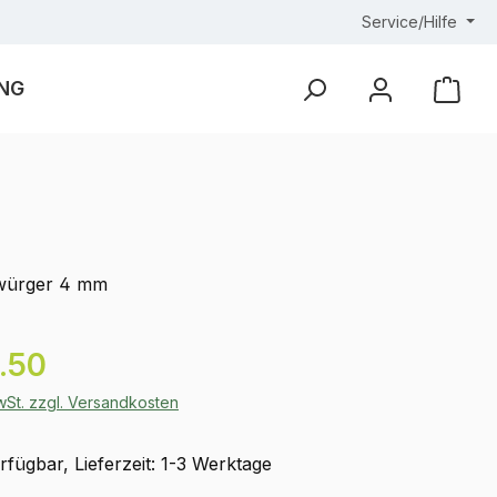
Service/Hilfe
NG
Ware
lwürger 4 mm
eis:
.50
MwSt. zzgl. Versandkosten
fügbar, Lieferzeit: 1-3 Werktage