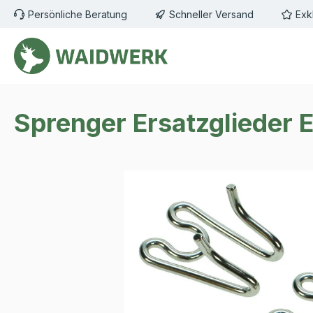
Persönliche Beratung
Schneller Versand
Exk
m Hauptinhalt springen
Zur Suche springen
Zur Hauptnavigation springen
Sprenger Ersatzglieder 
Bildergalerie überspringen