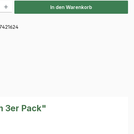
l: Gib den gewünschten Wert ein oder benutze die Schaltflächen u
In den Warenkorb
7421624
m 3er Pack"