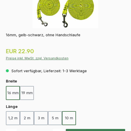
16mm, gelb-schwarz, ohne Handschlaufe
Regulärer Preis:
EUR 22.90
Preise inkl. MwSt. zzgl. Versandkosten
Sofort verfügbar, Lieferzeit: 1-3 Werktage
auswählen
Breite
16 mm
19 mm
auswählen
Länge
1,2 m
2 m
3 m
5 m
10 m
Produkt Anzahl: Gib den gewünschten Wert ein oder benutze die Schaltfläch