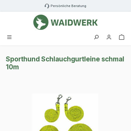
Zum Hauptinhalt springen
Persönliche Beratung
War
Sporthund Schlauchgurtleine schmal
10m
Bildergalerie überspringen