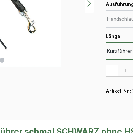
Ausführun
Handschla
(Dies
ausw
Länge
Kurzführer
Produkt Anzah
Artikel-Nr.:
zführer schmal SCHWARZ ohne H