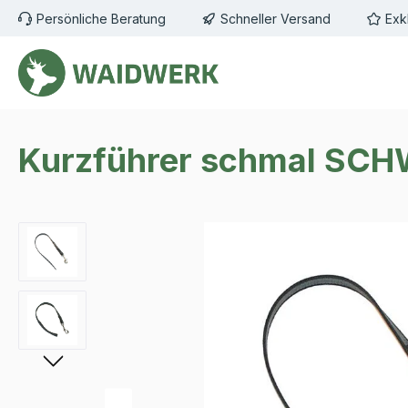
Persönliche Beratung
Schneller Versand
Exk
m Hauptinhalt springen
Zur Suche springen
Zur Hauptnavigation springen
Kurzführer schmal SC
Bildergalerie überspringen