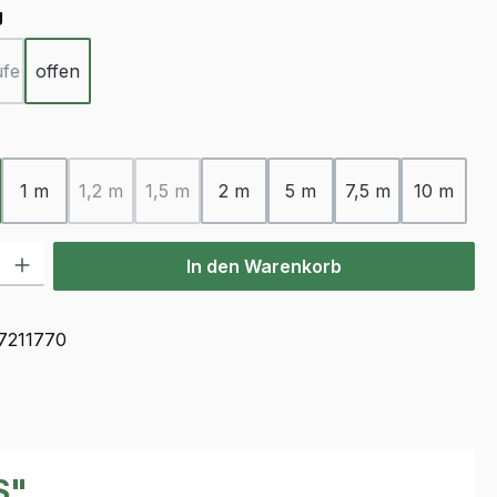
auswählen
g
ufe
offen
e Option ist zurzeit nicht verfügbar.)
ählen
1 m
1,2 m
1,5 m
2 m
5 m
7,5 m
10 m
(Diese Option ist zurzeit nicht verfügbar.)
(Diese Option ist zurzeit nicht verfügbar.)
l: Gib den gewünschten Wert ein oder benutze die Schaltflächen u
In den Warenkorb
7211770
S"