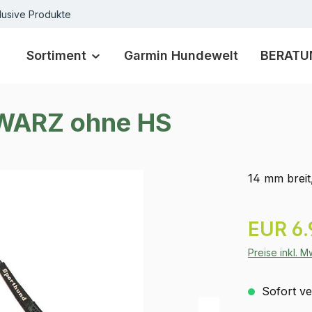
lusive Produkte
Sortiment
Garmin Hundewelt
BERATU
HWARZ ohne HS
14 mm brei
Regulärer Pr
EUR 6.
Preise inkl. 
Sofort ver