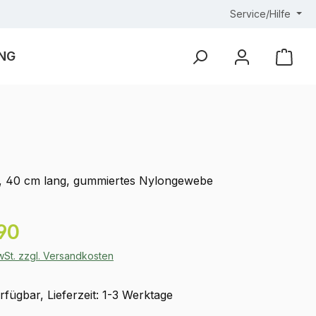
Service/Hilfe
NG
Ware
t, 40 cm lang, gummiertes Nylongewebe
eis:
90
MwSt. zzgl. Versandkosten
fügbar, Lieferzeit: 1-3 Werktage