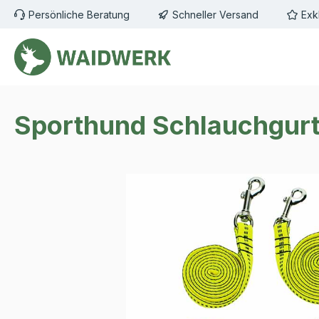
Persönliche Beratung
Schneller Versand
Exk
m Hauptinhalt springen
Zur Suche springen
Zur Hauptnavigation springen
Sporthund Schlauchgurtl
Bildergalerie überspringen