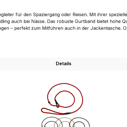
egleiter für den Spaziergang oder Reisen. Mit ihrer speziel
ling auch bei Nässe. Das robuste Gurtband bietet hohe Qual
legen – perfekt zum Mitführen auch in der Jackentasche. Op
ietet zusätzliche Sicherheit und Kontrolle. Erhältlich in d
Einsatzzweck die passende Variante.Hinweis Karabiner:Wi
Details