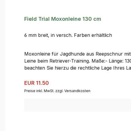
Field Trial Moxonleine 130 cm
6 mm breit, in versch. Farben erhältlich
Moxonleine für Jagdhunde aus Reepschnur mit Ho
Leine beim Retriever-Training. Maße:- Länge: 1
beachten Sie hierzu die rechtliche Lage Ihres L
Regulärer Preis:
Verkaufspreis:
EUR 11.50
Preise inkl. MwSt. zzgl. Versandkosten