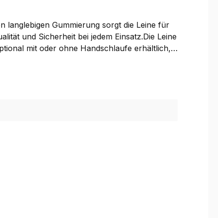
len langlebigen Gummierung sorgt die Leine für
ität und Sicherheit bei jedem Einsatz.Die Leine
tional mit oder ohne Handschlaufe erhältlich,
en Farben Grün, Lila, Orange und Pink in den
r raten von der Verwendung bei großen / stark