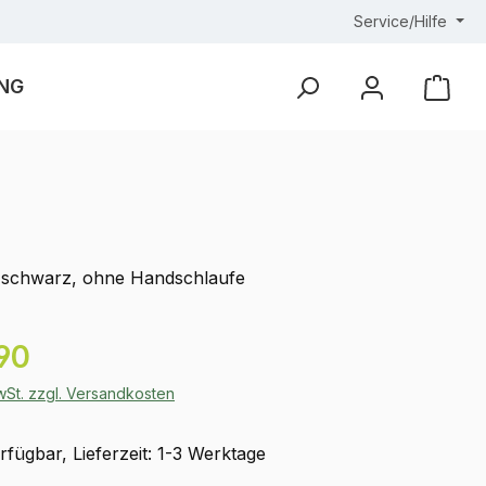
Service/Hilfe
NG
Ware
-schwarz, ohne Handschlaufe
eis:
90
MwSt. zzgl. Versandkosten
fügbar, Lieferzeit: 1-3 Werktage