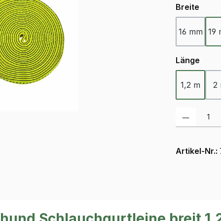
ausw
Breite
16 mm
19
ausw
Länge
1,2 m
2
Produkt Anzah
Artikel-Nr.:
hund Schlauchgurtleine breit 1