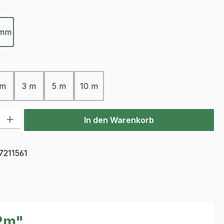
ählen
 mm
ählen
 m
3 m
5 m
10 m
l: Gib den gewünschten Wert ein oder benutze die Schaltflächen u
In den Warenkorb
7211561
,2m"