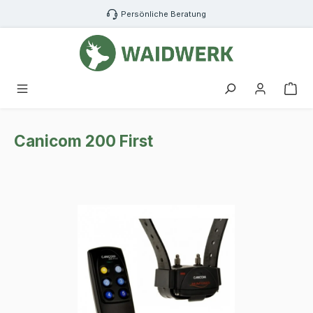
Zum Hauptinhalt springen
Persönliche Beratung
War
Canicom 200 First
Bildergalerie überspringen