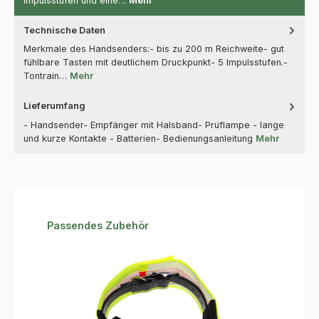
Impulsstufen und eine…
Mehr
Technische Daten
Merkmale des Handsenders:- bis zu 200 m Reichweite- gut
fühlbare Tasten mit deutlichem Druckpunkt- 5 Impulsstufen.-
Tontrain…
Mehr
Lieferumfang
- Handsender- Empfänger mit Halsband- Prüflampe - lange
und kurze Kontakte - Batterien- Bedienungsanleitung
Mehr
Produktgalerie überspringen
Passendes Zubehör