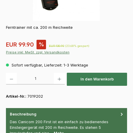
Ferntrainer mit ca. 200 m Reichweite
Verkaufspreis:
EUR 99.90
%
Regulärer Preis:
EUR 130.90
(23.68% gespart)
Preise inkl. MwSt. zzgl. Versandkosten
Sofort verfügbar, Lieferzeit: 1-3 Werktage
Produkt Anzahl: Gib den gewünschten Wert ein oder benutze die Schaltfläch
In den Warenkorb
Artikel-Nr.:
7019202
Beschreibung
Das Canicom 200 First ist ein einfach zu bedienendes
Einsteigergerät mit 200 m Reichweite. Es stehen 5