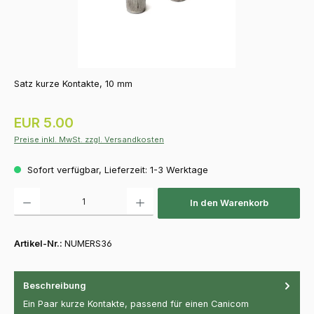
Satz kurze Kontakte, 10 mm
Regulärer Preis:
EUR 5.00
Preise inkl. MwSt. zzgl. Versandkosten
Sofort verfügbar, Lieferzeit: 1-3 Werktage
Produkt Anzahl: Gib den gewünschten Wert ein oder benutze die Schaltfläch
In den Warenkorb
Artikel-Nr.:
NUMERS36
Beschreibung
Ein Paar kurze Kontakte, passend für einen Canicom