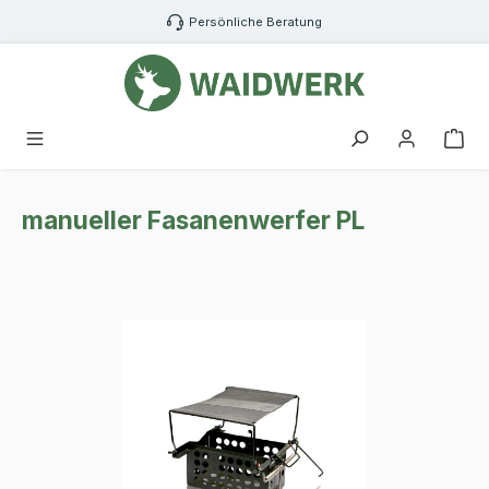
Zum Hauptinhalt springen
Persönliche Beratung
War
manueller Fasanenwerfer PL
Bildergalerie überspringen