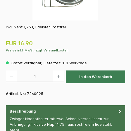
inkl. Napf 1,75 l, Edelstahl rostfrei
Regulärer Preis:
EUR 16.90
Preise inkl. MwSt. zzgl. Versandkosten
Sofort verfügbar, Lieferzeit: 1-3 Werktage
Produkt Anzahl: Gib den gewünschten Wert ein oder benutze die Schaltfläch
In den Warenkorb
Artikel-Nr.:
7260025
Beschreibung
Zwinger Nachpfhalter mit zwei Schnellverschlüssen zur
Anbringung.Inklusive Napf 1,75 l aus rostfreiem Edelstahl.
Mehr