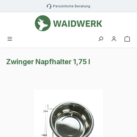
Zum Hauptinhalt springen
Persönliche Beratung
War
Zwinger Napfhalter 1,75 l
Bildergalerie überspringen