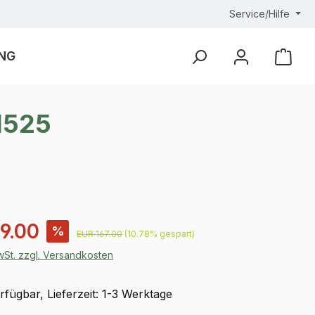
Service/Hilfe
NG
Ware
1525
is:
9.00
%
Regulärer Preis:
EUR 167.00
(10.78% gespart)
MwSt. zzgl. Versandkosten
fügbar, Lieferzeit: 1-3 Werktage