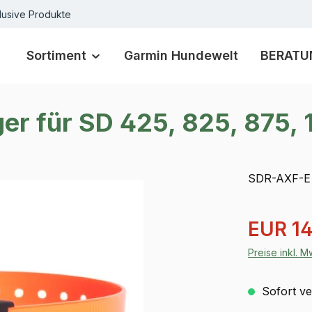
lusive Produkte
Sortiment
Garmin Hundewelt
BERATU
r für SD 425, 825, 875, 
SDR-AXF-E
Verkaufspre
EUR 14
Preise inkl. 
Sofort ver