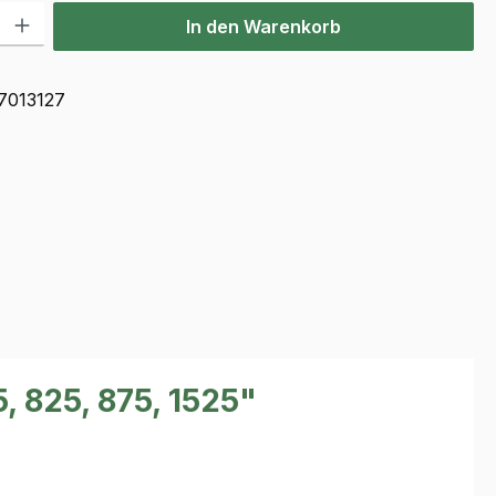
l: Gib den gewünschten Wert ein oder benutze die Schaltflächen u
In den Warenkorb
7013127
 825, 875, 1525"