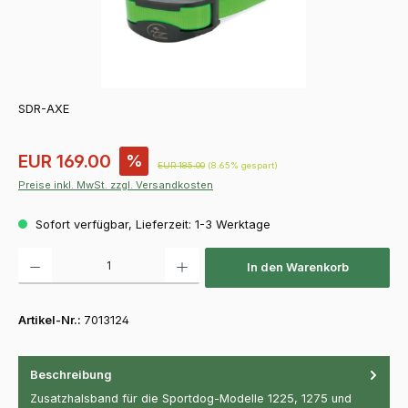
SDR-AXE
Verkaufspreis:
EUR 169.00
%
Regulärer Preis:
EUR 185.00
(8.65% gespart)
Preise inkl. MwSt. zzgl. Versandkosten
Sofort verfügbar, Lieferzeit: 1-3 Werktage
Produkt Anzahl: Gib den gewünschten Wert ein oder benutze die Schaltfläch
In den Warenkorb
Artikel-Nr.:
7013124
Beschreibung
Zusatzhalsband für die Sportdog-Modelle 1225, 1275 und