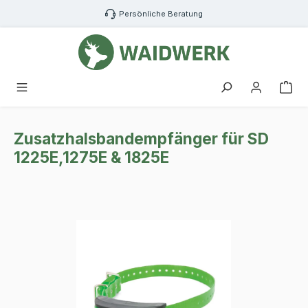
Zum Hauptinhalt springen
Persönliche Beratung
War
Zusatzhalsbandempfänger für SD
1225E,1275E & 1825E
Bildergalerie überspringen