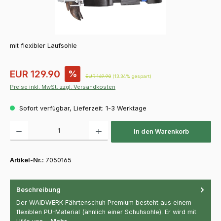
mit flexibler Laufsohle
Verkaufspreis:
EUR 129.90
%
Regulärer Preis:
EUR 149.90
(13.34% gespart)
Preise inkl. MwSt. zzgl. Versandkosten
Sofort verfügbar, Lieferzeit: 1-3 Werktage
Produkt Anzahl: Gib den gewünschten Wert ein oder benutze die Schaltfläch
In den Warenkorb
Artikel-Nr.:
7050165
Beschreibung
Der WAIDWERK Fährtenschuh Premium besteht aus einem
flexiblen PU-Material (ähnlich einer Schuhsohle). Er wird mit