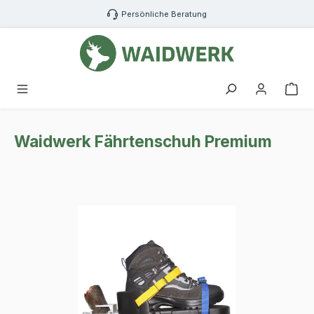
Zum Hauptinhalt springen
Persönliche Beratung
War
Waidwerk Fährtenschuh Premium
Bildergalerie überspringen