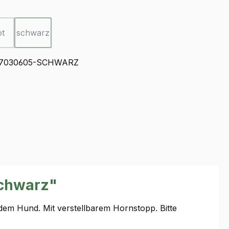
ählen
ot
schwarz
ion ist zurzeit nicht verfügbar.)
(Diese Option ist zurzeit nicht verfügbar.)
(Diese Option ist zurzeit nicht verfügbar.)
7030605-SCHWARZ
schwarz"
dem Hund. Mit verstellbarem Hornstopp. Bitte