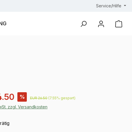
Service/Hilfe
NG
Ware
is:
4.50
%
Regulärer Preis:
EUR 26.50
(7.55% gespart)
MwSt. zzgl. Versandkosten
rätig