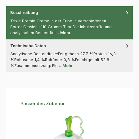
Beschreibung
Trixie Premio Creme in der Tube in verschiedenen
Sorten.Gewicht: 110 Gramm TubeDie Inhaltsstoffe und
analytischen Bestandtei…
Mehr
Technische Daten
Analytische Bestandteile:Fettgehaltn 27,7 %Protein 16,3
%Rohasche 1,4 %Rohfaser 0,8 %Feuchtgehalt 52,8
%Zusammensetzung: Fle…
Mehr
Produktgalerie überspringen
Passendes Zubehör