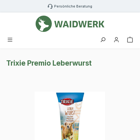
Zum Hauptinhalt springen
Persönliche Beratung
War
Trixie Premio Leberwurst
Bildergalerie überspringen