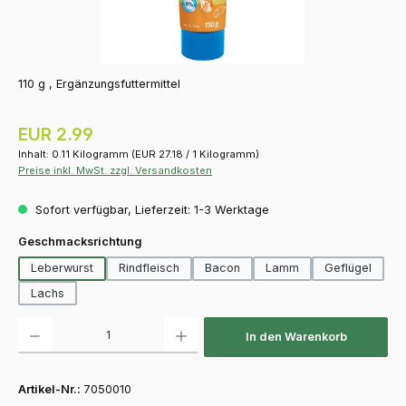
110 g , Ergänzungsfuttermittel
Regulärer Preis:
EUR 2.99
Inhalt:
0.11 Kilogramm
(EUR 27.18 / 1 Kilogramm)
Preise inkl. MwSt. zzgl. Versandkosten
Sofort verfügbar, Lieferzeit: 1-3 Werktage
auswählen
Geschmacksrichtung
Leberwurst
Rindfleisch
Bacon
Lamm
Geflügel
Lachs
Produkt Anzahl: Gib den gewünschten Wert ein oder benutze die Schaltfläch
In den Warenkorb
Artikel-Nr.:
7050010