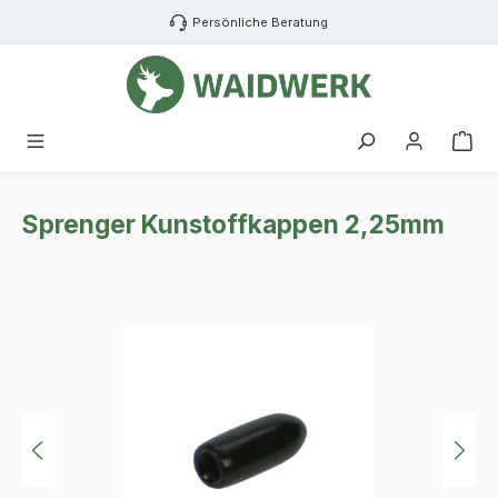
Zum Hauptinhalt springen
Persönliche Beratung
War
Sprenger Kunstoffkappen 2,25mm
Bildergalerie überspringen