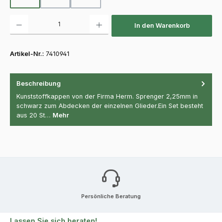
Produkt Anzahl: Gib den gewünschten Wert ein oder benutze die Schaltfläch
In den Warenkorb
Artikel-Nr.:
7410941
Beschreibung
Kunststoffkappen von der Firma Herm. Sprenger 2,25mm in
schwarz zum Abdecken der einzelnen Glieder.Ein Set besteht
aus 20 St…
Mehr
Persönliche Beratung
Lassen Sie sich beraten!