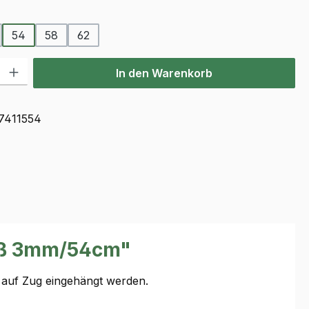
auswählen
54
58
62
l: Gib den gewünschten Wert ein oder benutze die Schaltflächen u
In den Warenkorb
7411554
luß 3mm/54cm"
n auf Zug eingehängt werden.