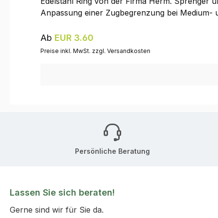
Edelstahl Ring von der Firma Herm. Sprenger um
Anpassung einer Zugbegrenzung bei Medium- und 
Regulärer Preis:
Ab
EUR 3.60
Preise inkl. MwSt. zzgl. Versandkosten
Persönliche Beratung
Lassen Sie sich beraten!
Gerne sind wir für Sie da.