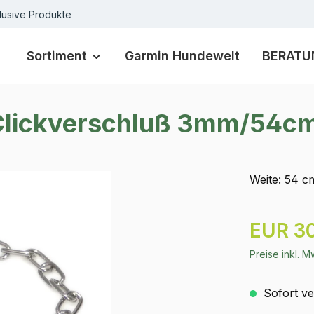
lusive Produkte
Sortiment
Garmin Hundewelt
BERATU
 Clickverschluß 3mm/54c
Weite: 54 c
Regulärer Pr
EUR 30
Preise inkl. 
Sofort ver