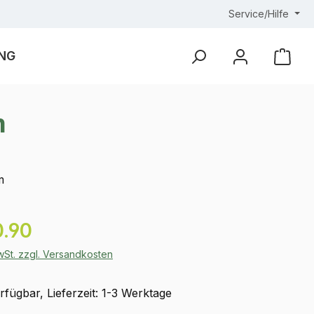
Service/Hilfe
NG
Ware
m
m
eis:
.90
MwSt. zzgl. Versandkosten
fügbar, Lieferzeit: 1-3 Werktage