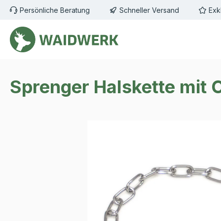
Persönliche Beratung
Schneller Versand
Exk
m Hauptinhalt springen
Zur Suche springen
Zur Hauptnavigation springen
Sprenger Halskette mit
Bildergalerie überspringen