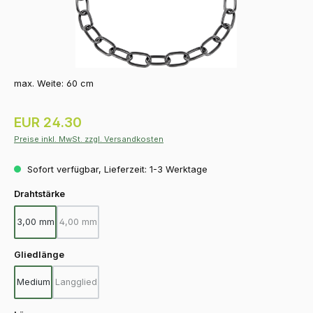
max. Weite: 60 cm
Regulärer Preis:
EUR 24.30
Preise inkl. MwSt. zzgl. Versandkosten
Sofort verfügbar, Lieferzeit: 1-3 Werktage
auswählen
Drahtstärke
3,00 mm
4,00 mm
(Diese Option ist zurzeit nicht verfügbar.)
auswählen
Gliedlänge
Medium
Langglied
(Diese Option ist zurzeit nicht verfügbar.)