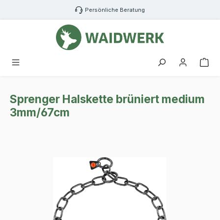
Zum Hauptinhalt springen
Persönliche Beratung
War
Sprenger Halskette brüniert medium
3mm/67cm
Bildergalerie überspringen