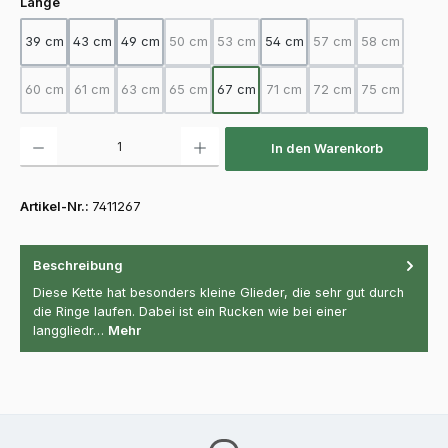
auswählen
Länge
39 cm
43 cm
49 cm
50 cm
53 cm
54 cm
57 cm
58 cm
(Diese Option ist zurzeit nicht verfügbar.)
(Diese Option ist zurzeit nicht verfügba
(Diese Option ist zurz
(Diese Option
60 cm
61 cm
63 cm
65 cm
67 cm
71 cm
72 cm
75 cm
(Diese Option ist zurzeit nicht verfügbar.)
(Diese Option ist zurzeit nicht verfügbar.)
(Diese Option ist zurzeit nicht verfügbar.)
(Diese Option ist zurzeit nicht verfügbar.)
(Diese Option ist zurzeit nicht
(Diese Option ist zurz
(Diese Option
Produkt Anzahl: Gib den gewünschten Wert ein oder benutze die Schaltfläch
In den Warenkorb
Artikel-Nr.:
7411267
Beschreibung
Diese Kette hat besonders kleine Glieder, die sehr gut durch
die Ringe laufen. Dabei ist ein Rucken wie bei einer
langgliedr…
Mehr