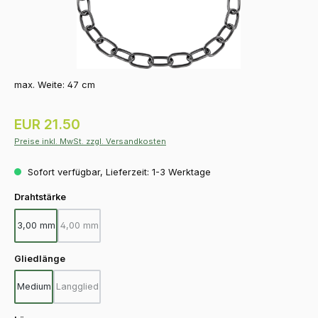
max. Weite: 47 cm
Regulärer Preis:
EUR 21.50
Preise inkl. MwSt. zzgl. Versandkosten
Sofort verfügbar, Lieferzeit: 1-3 Werktage
auswählen
Drahtstärke
3,00 mm
4,00 mm
(Diese Option ist zurzeit nicht verfügbar.)
auswählen
Gliedlänge
Medium
Langglied
(Diese Option ist zurzeit nicht verfügbar.)