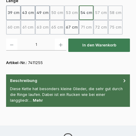
auswählen
Länge
39 cm
43 cm
49 cm
50 cm
53 cm
54 cm
57 cm
58 cm
(Diese Option ist zurzeit nicht verfügbar.)
(Diese Option ist zurzeit nicht verfügba
(Diese Option ist zurz
(Diese Option
60 cm
61 cm
63 cm
65 cm
67 cm
71 cm
72 cm
75 cm
(Diese Option ist zurzeit nicht verfügbar.)
(Diese Option ist zurzeit nicht verfügbar.)
(Diese Option ist zurzeit nicht verfügbar.)
(Diese Option ist zurzeit nicht verfügbar.)
(Diese Option ist zurzeit nicht
(Diese Option ist zurz
(Diese Option
Produkt Anzahl: Gib den gewünschten Wert ein oder benutze die Schaltfläch
In den Warenkorb
Artikel-Nr.:
7411255
Beschreibung
Diese Kette hat besonders kleine Glieder, die sehr gut durch
die Ringe laufen. Dabei ist ein Rucken wie bei einer
langgliedr…
Mehr