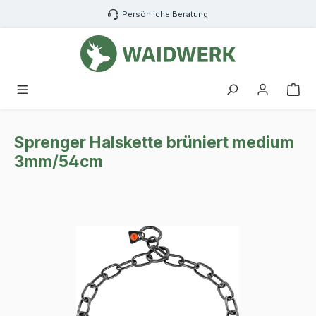
Zum Hauptinhalt springen
Persönliche Beratung
War
Sprenger Halskette brüniert medium
3mm/54cm
Bildergalerie überspringen