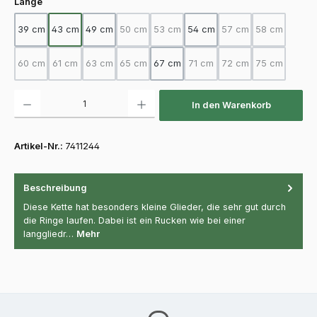
auswählen
Länge
39 cm
43 cm
49 cm
50 cm
53 cm
54 cm
57 cm
58 cm
(Diese Option ist zurzeit nicht verfügbar.)
(Diese Option ist zurzeit nicht verfügba
(Diese Option ist zurz
(Diese Option
60 cm
61 cm
63 cm
65 cm
67 cm
71 cm
72 cm
75 cm
(Diese Option ist zurzeit nicht verfügbar.)
(Diese Option ist zurzeit nicht verfügbar.)
(Diese Option ist zurzeit nicht verfügbar.)
(Diese Option ist zurzeit nicht verfügbar.)
(Diese Option ist zurzeit nicht
(Diese Option ist zurz
(Diese Option
Produkt Anzahl: Gib den gewünschten Wert ein oder benutze die Schaltfläch
In den Warenkorb
Artikel-Nr.:
7411244
Beschreibung
Diese Kette hat besonders kleine Glieder, die sehr gut durch
die Ringe laufen. Dabei ist ein Rucken wie bei einer
langgliedr…
Mehr