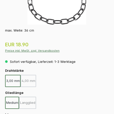
max. Weite: 36 cm
Regulärer Preis:
EUR 18.90
Preise inkl. MwSt. zzgl. Versandkosten
Sofort verfügbar, Lieferzeit: 1-3 Werktage
auswählen
Drahtstärke
3,00 mm
4,00 mm
(Diese Option ist zurzeit nicht verfügbar.)
auswählen
Gliedlänge
Medium
Langglied
(Diese Option ist zurzeit nicht verfügbar.)