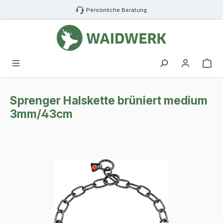
Zum Hauptinhalt springen
Persönliche Beratung
War
Sprenger Halskette brüniert medium
3mm/43cm
Bildergalerie überspringen