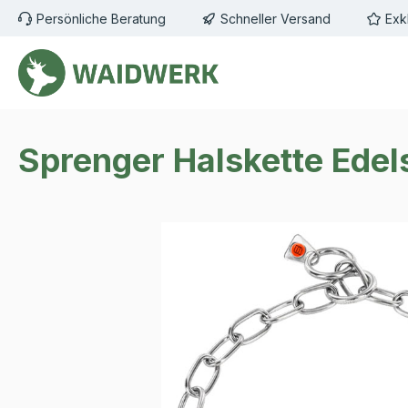
Persönliche Beratung
Schneller Versand
Exk
m Hauptinhalt springen
Zur Suche springen
Zur Hauptnavigation springen
Sprenger Halskette Ed
Bildergalerie überspringen