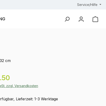
Service/Hilfe
NG
Ware
 32 cm
eis:
.50
MwSt. zzgl. Versandkosten
fügbar, Lieferzeit: 1-3 Werktage