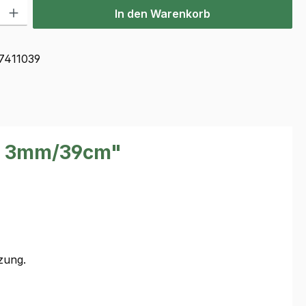
l: Gib den gewünschten Wert ein oder benutze die Schaltflächen u
In den Warenkorb
7411039
um 3mm/39cm"
zung.