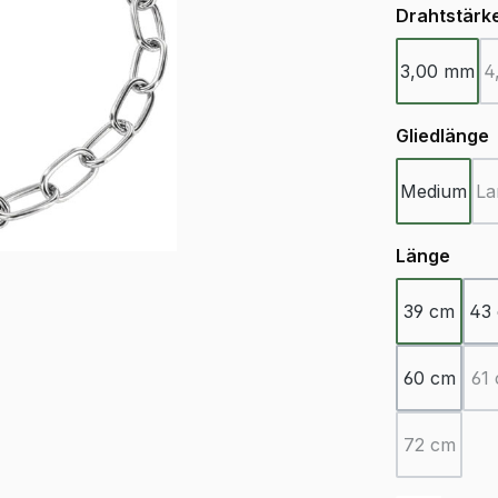
Drahtstärk
3,00 mm
4
Gliedlänge
Medium
La
ausw
Länge
39 cm
43
60 cm
61
72 cm
(Diese Opt