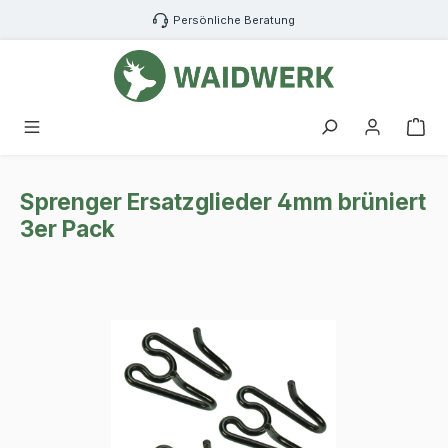
Zum Hauptinhalt springen
Persönliche Beratung
War
Sprenger Ersatzglieder 4mm brüniert
3er Pack
Bildergalerie überspringen