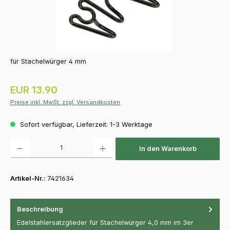
für Stachelwürger 4 mm
Regulärer Preis:
EUR 13.90
Preise inkl. MwSt. zzgl. Versandkosten
Sofort verfügbar, Lieferzeit: 1-3 Werktage
Produkt Anzahl: Gib den gewünschten Wert ein oder benutze die Schaltfläch
In den Warenkorb
Artikel-Nr.:
7421634
Beschreibung
Edelstahlersatzglieder für Stachelwürger 4,0 mm im 3er