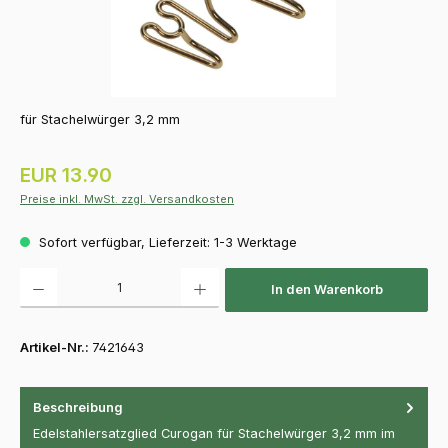
für Stachelwürger 3,2 mm
Regulärer Preis:
EUR 13.90
Preise inkl. MwSt. zzgl. Versandkosten
Sofort verfügbar, Lieferzeit: 1-3 Werktage
Produkt Anzahl: Gib den gewünschten Wert ein oder benutze die Schaltfläch
In den Warenkorb
Artikel-Nr.:
7421643
Beschreibung
Edelstahlersatzglied Curogan für Stachelwürger 3,2 mm im