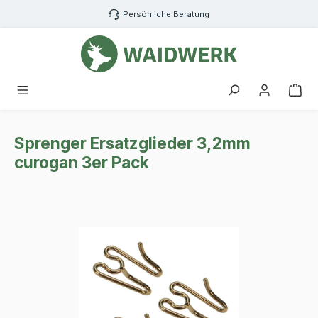
Zum Hauptinhalt springen
Persönliche Beratung
War
Sprenger Ersatzglieder 3,2mm
curogan 3er Pack
Bildergalerie überspringen