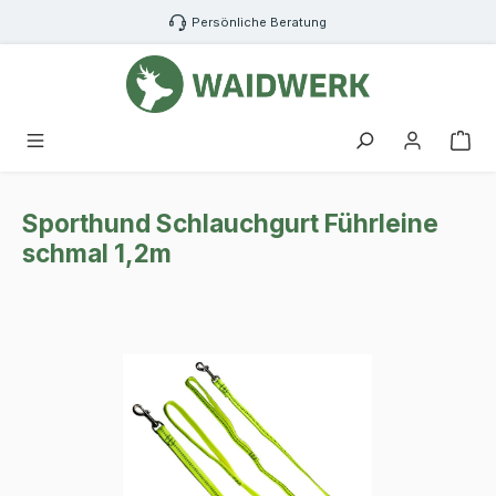
Zum Hauptinhalt springen
Persönliche Beratung
War
Sporthund Schlauchgurt Führleine
schmal 1,2m
Bildergalerie überspringen