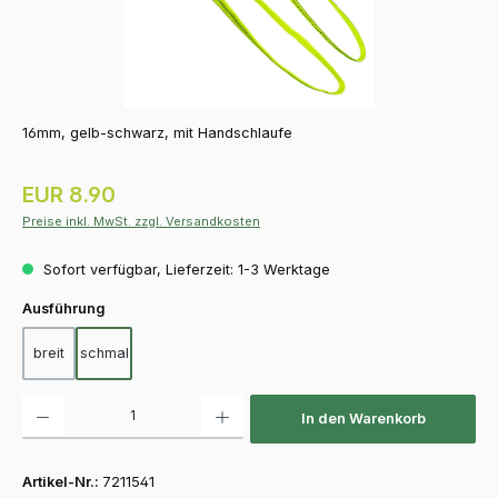
16mm, gelb-schwarz, mit Handschlaufe
Regulärer Preis:
EUR 8.90
Preise inkl. MwSt. zzgl. Versandkosten
Sofort verfügbar, Lieferzeit: 1-3 Werktage
auswählen
Ausführung
breit
schmal
Produkt Anzahl: Gib den gewünschten Wert ein oder benutze die Schaltfläch
In den Warenkorb
Artikel-Nr.:
7211541