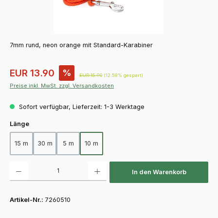
7mm rund, neon orange mit Standard-Karabiner
Verkaufspreis:
EUR 13.90
%
Regulärer Preis:
EUR 15.90
(12.58% gespart)
Preise inkl. MwSt. zzgl. Versandkosten
Sofort verfügbar, Lieferzeit: 1-3 Werktage
auswählen
Länge
15 m
30 m
5 m
10 m
Produkt Anzahl: Gib den gewünschten Wert ein oder benutze die Schaltfläch
In den Warenkorb
Artikel-Nr.:
7260510