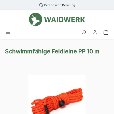
Zum Hauptinhalt springen
Persönliche Beratung
War
Schwimmfähige Feldleine PP 10 m
Bildergalerie überspringen