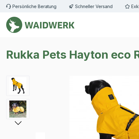
Persönliche Beratung
Schneller Versand
Exk
m Hauptinhalt springen
Zur Suche springen
Zur Hauptnavigation springen
Rukka Pets Hayton eco 
Bildergalerie überspringen