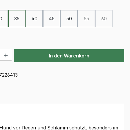
ählen
0
35
40
45
50
55
60
(Diese Option ist zurzei
(Diese Option 
ion ist zurzeit nicht verfügbar.)
l: Gib den gewünschten Wert ein oder benutze die Schaltflächen u
In den Warenkorb
7226413
n Hund vor Regen und Schlamm schützt, besonders im