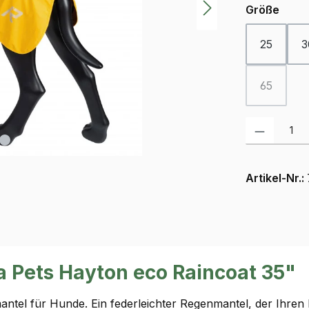
ausw
Größe
25
3
65
(Diese Opt
Produkt Anzah
Artikel-Nr.:
 Pets Hayton eco Raincoat 35"
ntel für Hunde. Ein federleichter Regenmantel, der Ihre