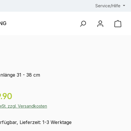
Service/Hilfe
NG
Ware
nlänge 31 - 38 cm
eis:
.90
MwSt. zzgl. Versandkosten
fügbar, Lieferzeit: 1-3 Werktage