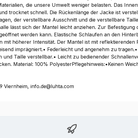
Materialien, die unsere Umwelt weniger belasten. Das Inne
 und trocknet schnell. Die Rückenlänge der Jacke ist verst
n, der verstellbare Ausschnitt und die verstellbare Taille
alle lässt sich der Mantel leicht anziehen. Zur Befestigung
geöffnet werden kann. Elastische Schlaufen an den Hinter
en mit höherer Intensität. Der Mantel ist mit reflektieren
isend imprägniert.• Federleicht und angenehm zu tragen
und Taille verstellbar.• Leicht zu bedienender Schnallenve
cken. Material: 100% PolyesterPflegehinweis:•Keinen Wei
 Viernheim, info.de@luhta.com