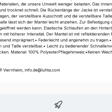
Materialien, die unsere Umwelt weniger belasten. Das Inne
 und trocknet schnell. Die Rückenlänge der Jacke ist verst
n, der verstellbare Ausschnitt und die verstellbare Taille
alle lässt sich der Mantel leicht anziehen. Zur Befestigung
geöffnet werden kann. Elastische Schlaufen an den Hinter
en mit höherer Intensität. Der Mantel ist mit reflektieren
isend imprägniert.• Federleicht und angenehm zu tragen
und Taille verstellbar.• Leicht zu bedienender Schnallenve
cken. Material: 100% PolyesterPflegehinweis:•Keinen Wei
 Viernheim, info.de@luhta.com