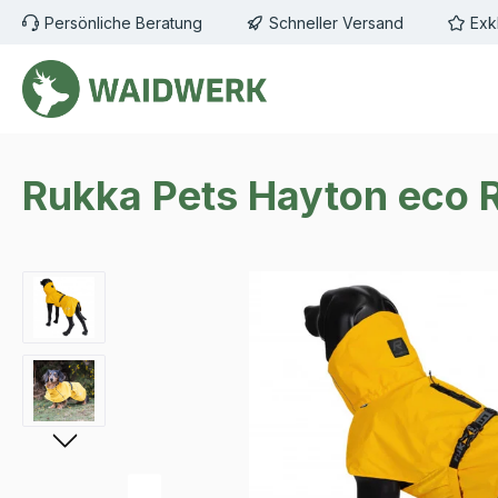
Persönliche Beratung
Schneller Versand
Exk
m Hauptinhalt springen
Zur Suche springen
Zur Hauptnavigation springen
Rukka Pets Hayton eco 
Bildergalerie überspringen