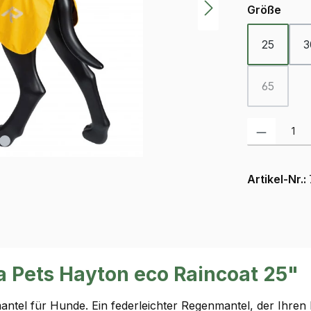
ausw
Größe
25
3
65
(Diese Opt
Produkt Anzah
Artikel-Nr.:
 Pets Hayton eco Raincoat 25"
ntel für Hunde. Ein federleichter Regenmantel, der Ihre