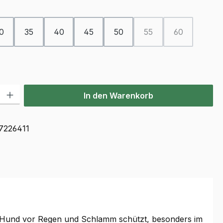
ählen
0
35
40
45
50
55
60
(Diese Option ist zurzei
(Diese Option 
ion ist zurzeit nicht verfügbar.)
l: Gib den gewünschten Wert ein oder benutze die Schaltflächen u
In den Warenkorb
7226411
n Hund vor Regen und Schlamm schützt, besonders im