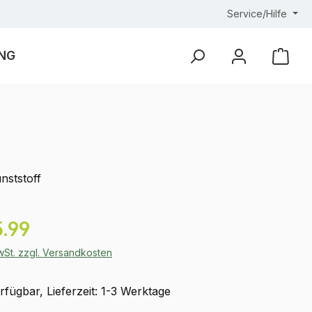
Service/Hilfe
NG
Ware
unststoff
eis:
.99
MwSt. zzgl. Versandkosten
fügbar, Lieferzeit: 1-3 Werktage