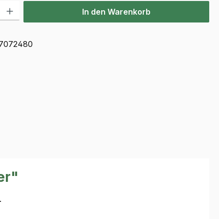
l: Gib den gewünschten Wert ein oder benutze die Schaltflächen u
In den Warenkorb
7072480
er"
.