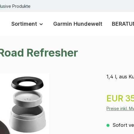
lusive Produkte
Sortiment
Garmin Hundewelt
BERATU
 Road Refresher
1,4 l, aus K
Regulärer Pr
EUR 35
Preise inkl. 
Sofort ver