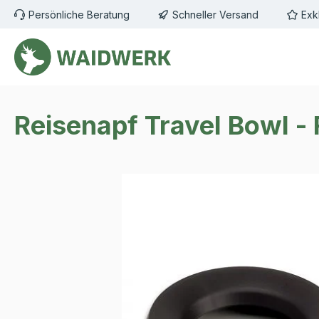
Persönliche Beratung
Schneller Versand
Exk
m Hauptinhalt springen
Zur Suche springen
Zur Hauptnavigation springen
Reisenapf Travel Bowl -
Bildergalerie überspringen