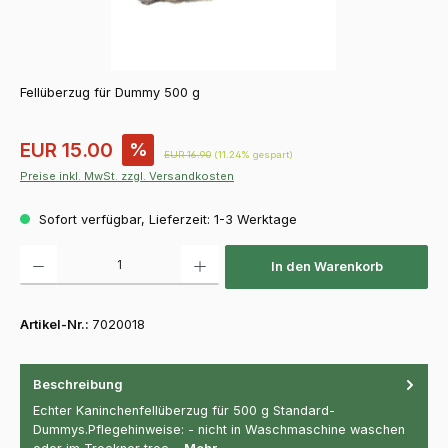
Fellüberzug für Dummy 500 g
Verkaufspreis:
EUR 15.00
%
Regulärer Preis:
EUR 16.90
(11.24% gespart)
Preise inkl. MwSt. zzgl. Versandkosten
Sofort verfügbar, Lieferzeit: 1-3 Werktage
Produkt Anzahl: Gib den gewünschten Wert ein oder benutze die Schaltfläch
In den Warenkorb
Artikel-Nr.:
7020018
Beschreibung
Echter Kaninchenfellüberzug für 500 g Standard-
Dummys.Pflegehinweise: - nicht in Waschmaschine waschen