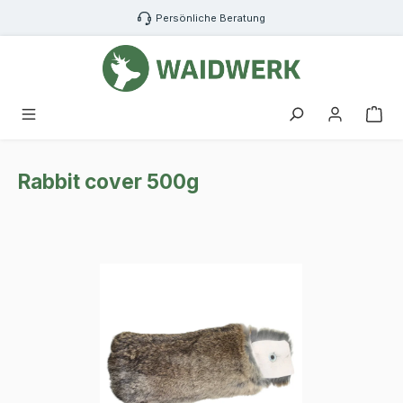
Zum Hauptinhalt springen
Persönliche Beratung
War
Rabbit cover 500g
Bildergalerie überspringen