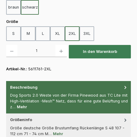
braun
schwarz
auswählen
Größe
S
M
L
XL
2XL
3XL
Produkt Anzahl: Gib den gewünschten Wert ein oder benutze die Schaltfläch
In den Warenkorb
Artikel-Nr.:
5611761-2XL
Beschreibung
Dog Sports 2.0 Weste von der Firma Pinewood aus TC Lite mit
High-Ventilation -Mesh™ Netz, dass für eine gute Belüftung und
z…
Mehr
Größeninfo
Größe deutsche Größe Brustumfang Rückenlänge S 48 107 -
112 cm 71 - 74 cm M…
Mehr