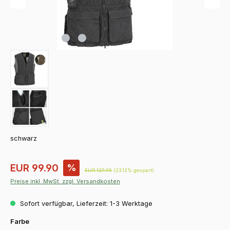
schwarz
Verkaufspreis:
EUR 99.90
%
Regulärer Preis:
EUR 129.95
(23.12% gespart)
Preise inkl. MwSt. zzgl. Versandkosten
Sofort verfügbar, Lieferzeit: 1-3 Werktage
auswählen
Farbe