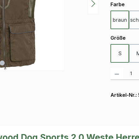
ausw
Farbe
braun
sch
ausw
Größe
S
Produkt Anzah
Artikel-Nr.:
ood Dog Sports 2.0 Weste Herr