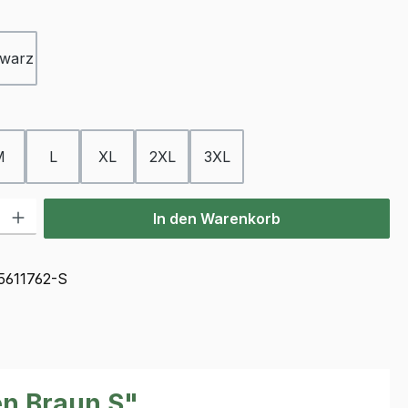
ählen
warz
ählen
M
L
XL
2XL
3XL
l: Gib den gewünschten Wert ein oder benutze die Schaltflächen u
In den Warenkorb
5611762-S
en Braun S"