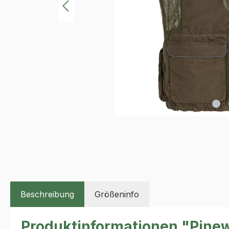
Beschreibung
Größeninfo
Produktinformationen "Pinew