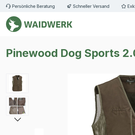
Persönliche Beratung
Schneller Versand
Exk
m Hauptinhalt springen
Zur Suche springen
Zur Hauptnavigation springen
Pinewood Dog Sports 2.
Bildergalerie überspringen