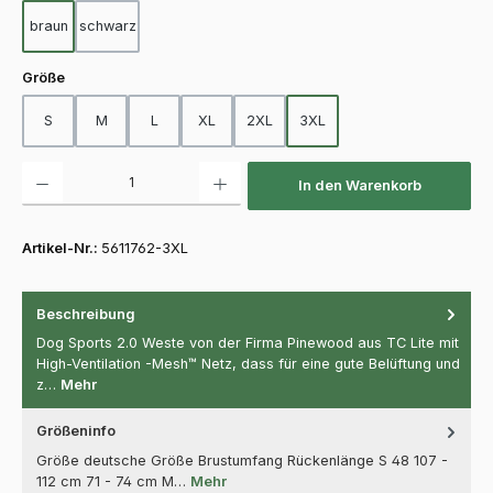
braun
schwarz
auswählen
Größe
S
M
L
XL
2XL
3XL
Produkt Anzahl: Gib den gewünschten Wert ein oder benutze die Schaltfläch
In den Warenkorb
Artikel-Nr.:
5611762-3XL
Beschreibung
Dog Sports 2.0 Weste von der Firma Pinewood aus TC Lite mit
High-Ventilation -Mesh™ Netz, dass für eine gute Belüftung und
z…
Mehr
Größeninfo
Größe deutsche Größe Brustumfang Rückenlänge S 48 107 -
112 cm 71 - 74 cm M…
Mehr