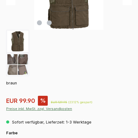
braun
Verkaufspreis:
EUR 99.90
%
Regulärer Preis:
EUR 129.95
(23.12% gespart)
Preise inkl. MwSt. zzgl. Versandkosten
Sofort verfügbar, Lieferzeit: 1-3 Werktage
auswählen
Farbe