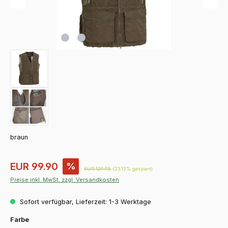
braun
Verkaufspreis:
EUR 99.90
%
Regulärer Preis:
EUR 129.95
(23.12% gespart)
Preise inkl. MwSt. zzgl. Versandkosten
Sofort verfügbar, Lieferzeit: 1-3 Werktage
auswählen
Farbe