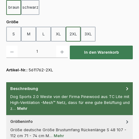
braun
schwarz
auswählen
Größe
S
M
L
XL
2XL
3XL
Produkt Anzahl: Gib den gewünschten Wert ein oder benutze die Schaltfläch
In den Warenkorb
Artikel-Nr.:
5611762-2XL
Beschreibung
Dog Sports 2.0 Weste von der Firma Pinewood aus TC Lite mit
High-Ventilation -Mesh™ Netz, dass für eine gute Belüftung und
z…
Mehr
Größeninfo
Größe deutsche Größe Brustumfang Rückenlänge S 48 107 -
112 cm 71 - 74 cm M…
Mehr