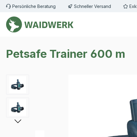
Persönliche Beratung
Schneller Versand
Exk
m Hauptinhalt springen
Zur Suche springen
Zur Hauptnavigation springen
Petsafe Trainer 600 m
Bildergalerie überspringen