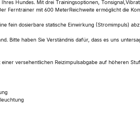
 Ihres Hundes. Mit drei Trainingsoptionen, Tonsignal,Vibrat
d. Der Ferntrainer mit 600 MeterReichweite ermöglicht die
eine fein dosierbare statische Einwirkung (Stromimpuls) ab
Land. Bitte haben Sie Verständnis dafür, dass es uns unter
gt einer versehentlichen Reizimpulsabgabe auf höheren Stu
tung
eleuchtung