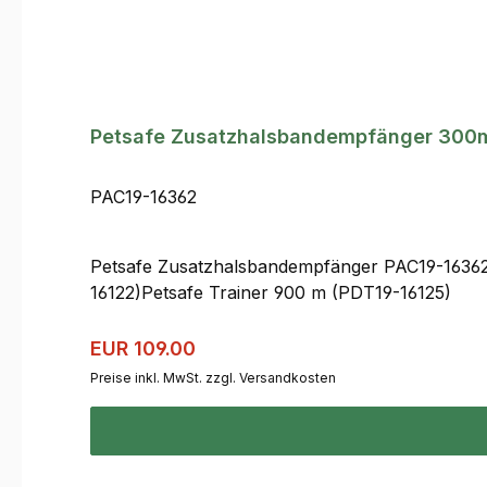
Petsafe Zusatzhalsbandempfänger 300
PAC19-16362
Petsafe Zusatzhalsbandempfänger PAC19-16362 
16122)Petsafe Trainer 900 m (PDT19-16125)
Regulärer Preis:
Verkaufspreis:
EUR 109.00
Preise inkl. MwSt. zzgl. Versandkosten