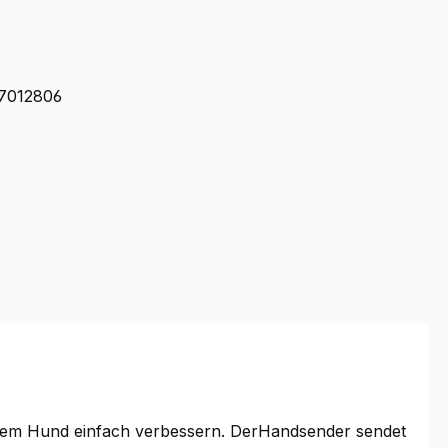
auswählen
ption ist zurzeit nicht verfügbar.)
7012806
hrem Hund einfach verbessern. DerHandsender sendet