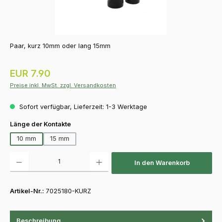
Paar, kurz 10mm oder lang 15mm
Regulärer Preis:
EUR 7.90
Preise inkl. MwSt. zzgl. Versandkosten
Sofort verfügbar, Lieferzeit: 1-3 Werktage
auswählen
Länge der Kontakte
10 mm
15 mm
Produkt Anzahl: Gib den gewünschten Wert ein oder benutze die Schaltfläch
In den Warenkorb
Artikel-Nr.:
7025180-KURZ
Beschreibung