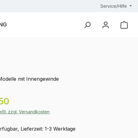
Service/Hilfe
NG
Ware
Modelle mit Innengewinde
eis:
50
MwSt. zzgl. Versandkosten
fügbar, Lieferzeit: 1-3 Werktage