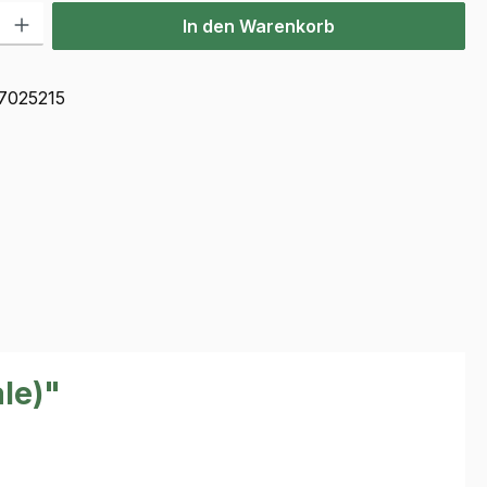
l: Gib den gewünschten Wert ein oder benutze die Schaltflächen u
In den Warenkorb
7025215
le)"