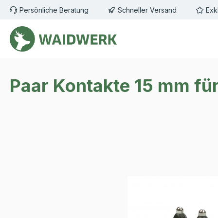
Persönliche Beratung
Schneller Versand
Exk
m Hauptinhalt springen
Zur Suche springen
Zur Hauptnavigation springen
Paar Kontakte 15 mm für
Bildergalerie überspringen