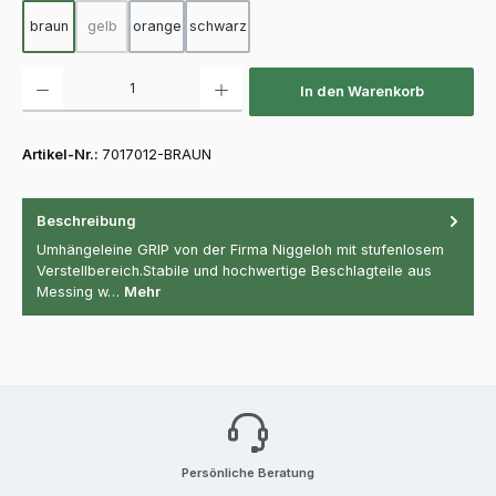
braun
gelb
orange
schwarz
(Diese Option ist zurzeit nicht verfügbar.)
Produkt Anzahl: Gib den gewünschten Wert ein oder benutze die Schaltfläch
In den Warenkorb
Artikel-Nr.:
7017012-BRAUN
Beschreibung
Umhängeleine GRIP von der Firma Niggeloh mit stufenlosem
Verstellbereich.Stabile und hochwertige Beschlagteile aus
Messing w…
Mehr
Persönliche Beratung