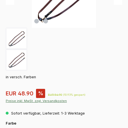
in versch. Farben
Verkaufspreis:
EUR 48.90
%
Regulärer Preis:
EUR 54.90
(10.93% gespart)
Preise inkl. MwSt. zzgl. Versandkosten
Sofort verfügbar, Lieferzeit: 1-3 Werktage
auswählen
Farbe