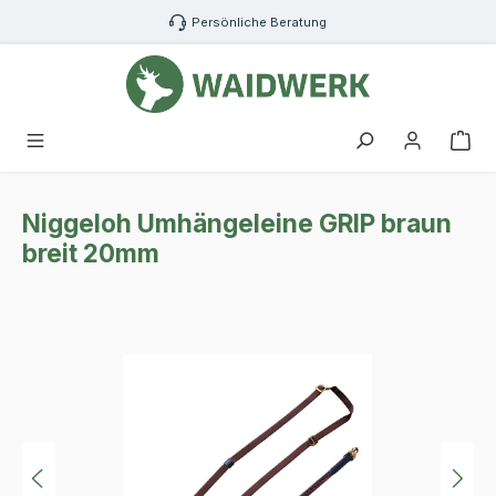
Zum Hauptinhalt springen
Persönliche Beratung
War
Niggeloh Umhängeleine GRIP braun
breit 20mm
Bildergalerie überspringen