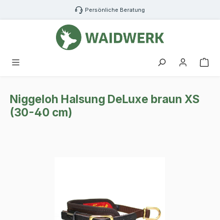
Zum Hauptinhalt springen
Persönliche Beratung
War
Niggeloh Halsung DeLuxe braun XS
(30-40 cm)
Bildergalerie überspringen