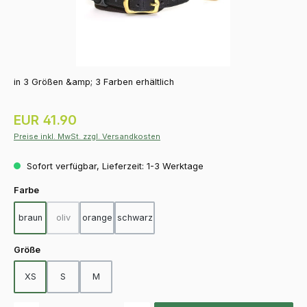
in 3 Größen &amp; 3 Farben erhältlich
Regulärer Preis:
EUR 41.90
Preise inkl. MwSt. zzgl. Versandkosten
Sofort verfügbar, Lieferzeit: 1-3 Werktage
auswählen
Farbe
braun
oliv
orange
schwarz
(Diese Option ist zurzeit nicht verfügbar.)
auswählen
Größe
XS
S
M
Produkt Anzahl: Gib den gewünschten Wert ein oder benutze die Schaltfläch