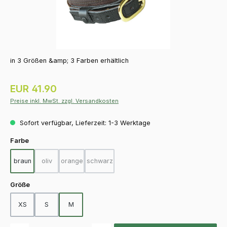
in 3 Größen &amp; 3 Farben erhältlich
Regulärer Preis:
EUR 41.90
Preise inkl. MwSt. zzgl. Versandkosten
Sofort verfügbar, Lieferzeit: 1-3 Werktage
auswählen
Farbe
braun
oliv
orange
schwarz
(Diese Option ist zurzeit nicht verfügbar.)
(Diese Option ist zurzeit nicht verfügbar.)
(Diese Option ist zurzeit nicht verfügbar.)
auswählen
Größe
XS
S
M
Produkt Anzahl: Gib den gewünschten Wert ein oder benutze die Schaltfläch