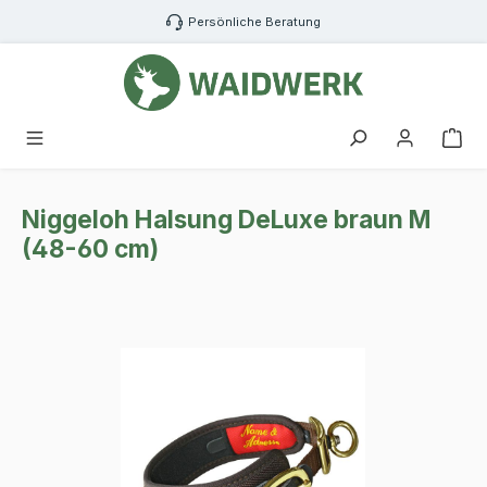
Zum Hauptinhalt springen
Persönliche Beratung
War
Niggeloh Halsung DeLuxe braun M
(48-60 cm)
Bildergalerie überspringen