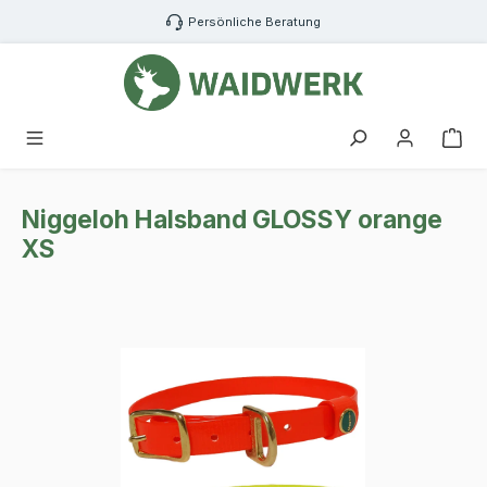
Zum Hauptinhalt springen
Persönliche Beratung
War
Niggeloh Halsband GLOSSY orange
XS
Bildergalerie überspringen