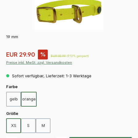
19 mm
Verkaufspreis:
EUR 29.90
%
Regulärer Preis:
EUR 32.90
(9.12% gespart)
Preise inkl. MwSt. zzgl. Versandkosten
Sofort verfügbar, Lieferzeit: 1-3 Werktage
auswählen
Farbe
gelb
orange
auswählen
Größe
XS
S
M