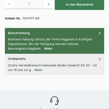
Produkt Anzahl: Gib den gewünschten Wert ein oder benutze die Schaltfläch
In den Warenkorb
Artikel-Nr.:
7017171-XS
Beschreibung
Biothane Halsung Glossy der Firma Niggeloh in kräftigen
Signalfarben. Bei der Fertigung werden robuste
Messingbeschlagteile…
Mehr
Größeninfo
Größe Verstellbereich Halsweite Breite Gewicht XS 30 - 40
cm 19 mm 63 g…
Mehr