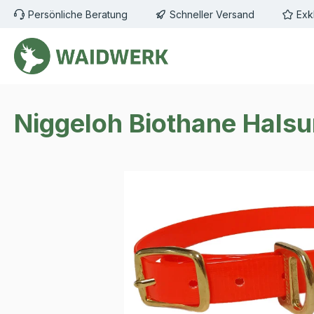
Persönliche Beratung
Schneller Versand
Exk
m Hauptinhalt springen
Zur Suche springen
Zur Hauptnavigation springen
Niggeloh Biothane Hals
Bildergalerie überspringen