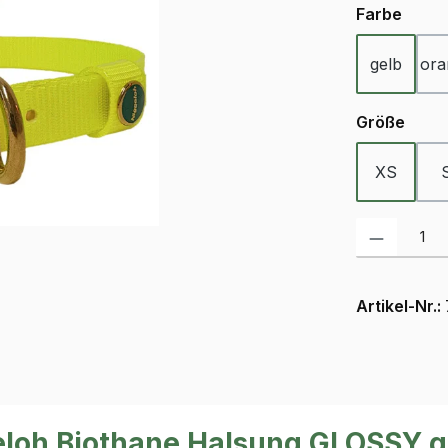
ausw
Farbe
gelb
ora
ausw
Größe
XS
Produkt Anzah
Artikel-Nr.:
eloh Biothane Halsung GLOSSY g