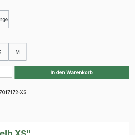
ählen
nge
ählen
S
M
l: Gib den gewünschten Wert ein oder benutze die Schaltflächen u
In den Warenkorb
7017172-XS
elb XS"