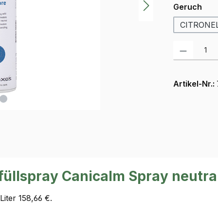
aus
Geruch
CITRONE
Produkt Anzah
Artikel-Nr.:
üllspray Canicalm Spray neutra
Liter 158,66 €.