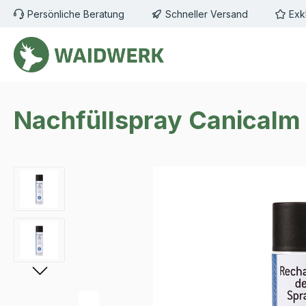
Persönliche Beratung
Schneller Versand
Exk
m Hauptinhalt springen
Zur Suche springen
Zur Hauptnavigation springen
Nachfüllspray Canicalm 
Bildergalerie überspringen