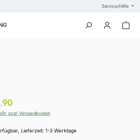
Service/Hilfe
NG
Ware
eis:
.90
MwSt. zzgl. Versandkosten
fügbar, Lieferzeit: 1-3 Werktage