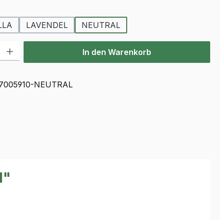
wählen
LLA
LAVENDEL
NEUTRAL
l: Gib den gewünschten Wert ein oder benutze die Schaltflächen u
In den Warenkorb
7005910-NEUTRAL
l"