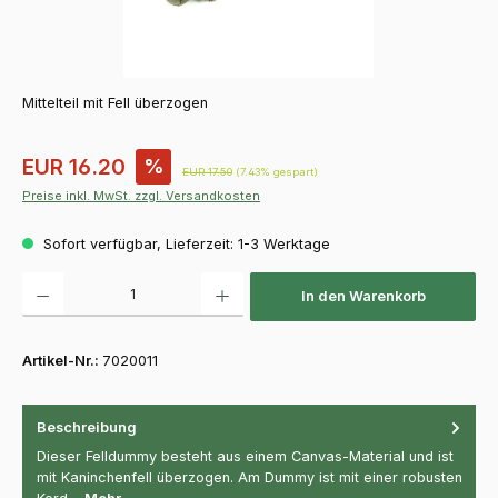
Mittelteil mit Fell überzogen
Verkaufspreis:
EUR 16.20
%
Regulärer Preis:
EUR 17.50
(7.43% gespart)
Preise inkl. MwSt. zzgl. Versandkosten
Sofort verfügbar, Lieferzeit: 1-3 Werktage
Produkt Anzahl: Gib den gewünschten Wert ein oder benutze die Schaltfläch
In den Warenkorb
Artikel-Nr.:
7020011
Beschreibung
Dieser Felldummy besteht aus einem Canvas-Material und ist
mit Kaninchenfell überzogen. Am Dummy ist mit einer robusten