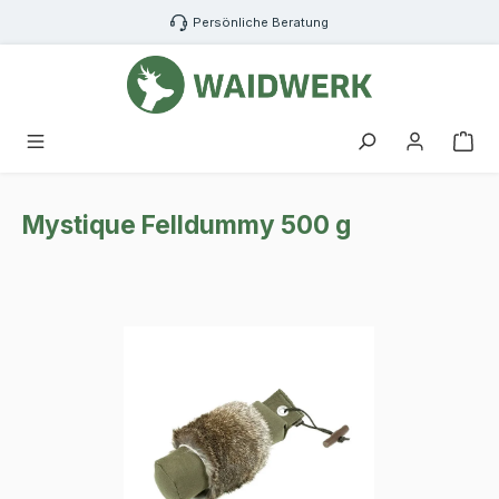
Zum Hauptinhalt springen
Persönliche Beratung
War
Mystique Felldummy 500 g
Bildergalerie überspringen