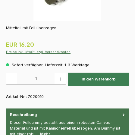
Mittelteil mit Fell überzogen
Regulärer Preis:
EUR 16.20
Preise inkl. MwSt. zzgl. Versandkosten
Sofort verfügbar, Lieferzeit: 1-3 Werktage
Produkt Anzahl: Gib den gewünschten Wert ein oder benutze die Schaltfläch
In den Warenkorb
Artikel-Nr.:
7020010
Beschreibung
Dieser Felldummy besteht aus einem robusten Canvas-
Material und ist mit Kaninchenfell überzogen. Am Dummy ist
mit einer robu…
Mehr