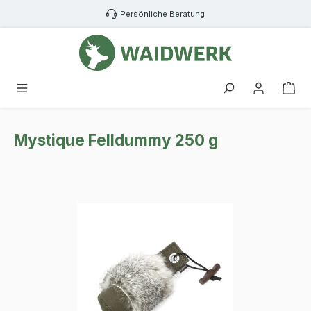
Zum Hauptinhalt springen
Persönliche Beratung
War
Mystique Felldummy 250 g
Bildergalerie überspringen