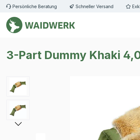
Persönliche Beratung
Schneller Versand
Exk
m Hauptinhalt springen
Zur Suche springen
Zur Hauptnavigation springen
3-Part Dummy Khaki 4,0 
Bildergalerie überspringen