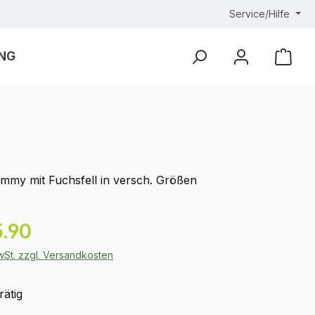
Service/Hilfe
NG
Ware
Dummy mit Fuchsfell in versch. Größen
eis:
.90
MwSt. zzgl. Versandkosten
rätig