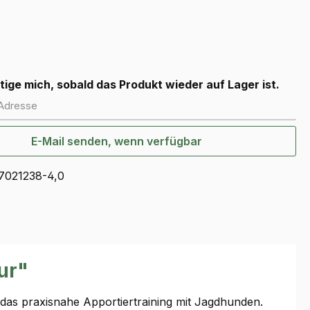
swählen
ion ist zurzeit nicht verfügbar.)
ige mich, sobald das Produkt wieder auf Lager ist.
dresse
E-Mail senden, wenn verfügbar
7021238-4,0
ur"
r das praxisnahe Apportiertraining mit Jagdhunden.